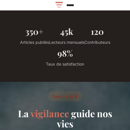
350+
45k
120
Articles publiés
Lecteurs mensuels
Contributeurs
98%
Taux de satisfaction
Sano-veille 🌡️
La
vigilance
guide nos
vies