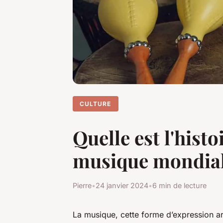
CULTURE
Quelle est l'hist
musique mondial
Pierre
•
24 janvier 2024
•
6 min de lecture
La musique, cette forme d’expression art